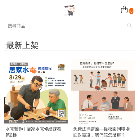
0
最新上架
水電醫獅 | 居家水電修繕課程
免費法律講座—從校園到職場
第2梯
面對霸凌，我們該怎麼辦？